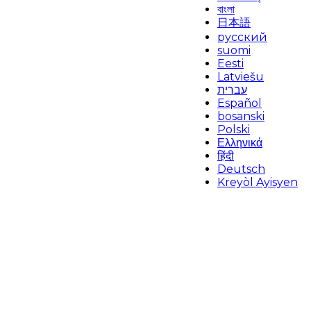
বাংলা
日本語
русский
suomi
Eesti
Latviešu
עברית
Español
bosanski
Polski
Ελληνικά
हिंदी
Deutsch
Kreyòl Ayisyen