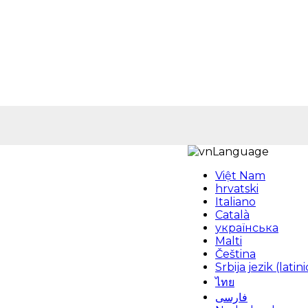
Language
Việt Nam
hrvatski
Italiano
Català
українська
Malti
Čeština
Srbija jezik (latini
ไทย
فارسی