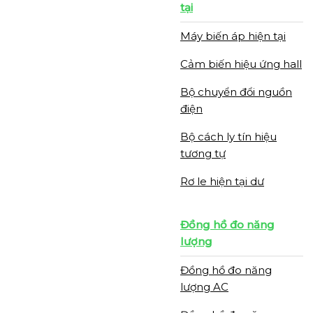
tại
Máy biến áp hiện tại
Cảm biến hiệu ứng hall
Bộ chuyển đổi nguồn
điện
Bộ cách ly tín hiệu
tương tự
Rơ le hiện tại dư
Đồng hồ đo năng
lượng
Đồng hồ đo năng
lượng AC