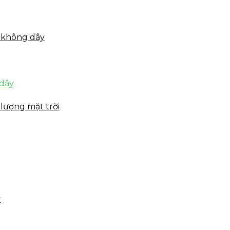
 không dây
 dây
lượng mặt trời
y