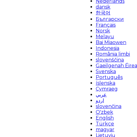
Nederlands
dansk
한국어
Български
Français
Norsk
Melayu
Bai Miaowen
Indonesia
România limbi
slovenščina
Gaeilgenah Éire
Svenska
Português
íslenska
Cymraeg
عربي
اردو
slovenčina
O'zbek
English
Türkçe
magyar
Lietuvių