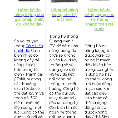
Đồng hồ đo
Đồng hồ năng
Đồng hồ đo
năng lượng cho
lượng cho hệ
năng lượng cho
giải pháp nhiệt
mặt trời
hệ thống
độ không dây
thanh toán trả
trước
Trong hệ thống
So với truyền
Quang điện /
thống
Cảm biến
PV, để đảm bảo
Đồng hồ đo
nhiệt độ
, Cảm
năng lượng dư
năng lượng trả
biến nhiệt độ
thừa sẽ không
trước Acrel có
không dây dễ
đi vào lưới điện,
bộ ngắt mạch
dàng lắp đặt
thường sẽ sử
điều khiển bên
hơn trong tủ
dụng giao diện
trong, có nghĩa
điện / Thanh cái
RS485 để kết
là đồng hồ này
/ Thiết bị đóng
nối đồng hồ
có thể tự động
cắt. Khoảng
thông minh Bi-
mở hoặc đóng
cách tối đa có
hướng, đồng hồ
mạch sau khi
thể đạt 150m và
có thể gửi đầu
đạt các điều
theo dõi 360
ra kỹ thuật số /
kiện hoặc có
điểm nhiệt độ
đầu ra tương tự
thể sử dụng
điện cùng một
đến biến tần để
đồng hồ trả
lúc. Cũng có thể
ngăn hệ thống
trước không
được kết nối với
nối lưới quang
dây / thẻ Sim