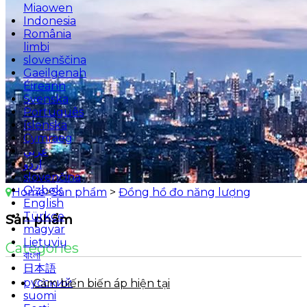
Miaowen
Indonesia
România
limbi
slovenščina
Gaeilgenah
Éireann
Svenska
Português
íslenska
Cymraeg
عربي
اردو
slovenčina
O'zbek
Home
>
Sản phẩm
>
Đồng hồ đo năng lượng
English
Türkçe
Sản phẩm
magyar
Lietuvių
Categories
বাংলা
日本語
русский
Cảm biến biến áp hiện tại
suomi