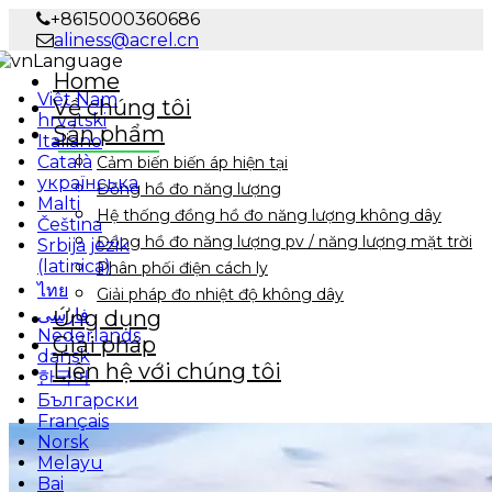
+8615000360686
aliness@acrel.cn
Language
Home
Việt Nam
Về chúng tôi
hrvatski
Sản phẩm
Italiano
Català
Cảm biến biến áp hiện tại
українська
Đồng hồ đo năng lượng
Malti
Hệ thống đồng hồ đo năng lượng không dây
Čeština
Đồng hồ đo năng lượng pv / năng lượng mặt trời
Srbija jezik
(latinica)
Phân phối điện cách ly
ไทย
Giải pháp đo nhiệt độ không dây
فارسی
Ứng dụng
Nederlands
Giải pháp
dansk
Liên hệ với chúng tôi
한국어
Български
Français
Norsk
Melayu
Bai