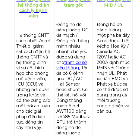
hệ thống điện
trạm gốc
MID / UL
cách ly bệnh
viện
Đồng hồ đo
Đồng hồ đo
năng lượng DC
năng lượng
Hệ thống CNTT
đa mạch /
một pha ba dây
cách nhiệt Acrel
Đồng hồ thông
Acrel được thiết
Thiết bị giám
minh nhiều
kế
cho Hoa Kỳ /
sát cách điện hệ
nhánh chủ yếu
Canada AC
thống CNTT và
được sử dụng
120V hoặc AC
hệ thống định
cho
trạm cơ sở
200A định mức
vị sự cố thích
viễn thông
, Tối
RMS với Chứng
hợp cho phòng
đa có 6 kênh
nhận UL, Phát
mổ bệnh viện,
qua DC / AC
xạ dẫn EMC và
ICU (CCU) và
Hall Sensor
Phát xạ bức xạ,
những nơi quan
hoặc shunt. Có
có thể được sử
trọng khác và
thể kết nối với
dụng trong cả
có thể cung cấp
Cổng thông
môi trường
một nơi an toàn
minh Acrel
công nghiệp và
cho các giải
AWT100 bằng
dân cư.
pháp điện liên
RS485 Modbus-
tục, đáng tin
RTU trở thành
cậy như vậy.
đồng hồ đo
năng lượng