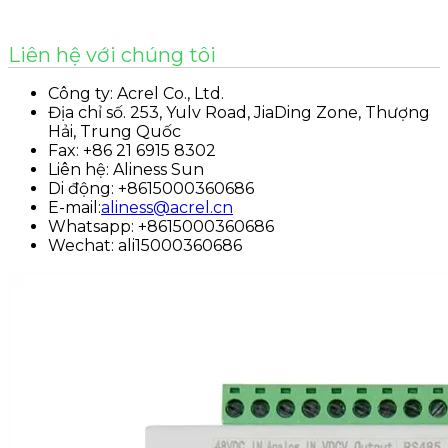
Liên hệ với chúng tôi
Công ty: Acrel Co., Ltd.
Địa chỉ số. 253, Yulv Road, JiaDing Zone, Thượng
Hải, Trung Quốc
Fax: +86 21 6915 8302
Liên hệ: Aliness Sun
Di động: +8615000360686
E-mail:
aliness@acrel.cn
Whatsapp: +8615000360686
Wechat: ali15000360686