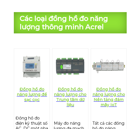
Các loại đồng hồ đo năng
lượng thông minh Acrel
Đồng hồ đo
Đồng hồ đo
Đồng hồ đo
năng lượng để
năng lượng cho
năng lượng cho
sạc cọc
Trung tâm dữ
Nền tảng đám
liệu
mây IoT
Đồng hồ đo
điện kỹ thuật số
Máy đo năng
Tất cả các đồng
AC, DC một pha
lượng đa mạch
hồ đo năng