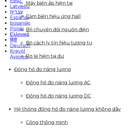
Eesti
Máy biến áp hiện tại
Latviešu
עברית
Cảm biến hiệu ứng hall
Español
bosanski
Polski
Bộ chuyển đổi nguồn điện
Ελληνικά
हिंदी
Bộ cách ly tín hiệu tương tự
Deutsch
Kreyòl
Rơ le hiện tại dư
Ayisyen
Đồng hồ đo năng lượng
Đồng hồ đo năng lượng AC
Đồng hồ đo năng lượng DC
Hệ thống đồng hồ đo năng lượng không dây
Cổng thông minh