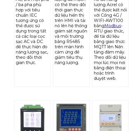
/ ba pha phù
có thể theo dõi
lượng Acrel có
hợp với tiêu
thời gian thực
thể được kết nối
chuẩn IEC
dữ liệu hiển thị
với Cổng 4G /
tương ứng có
trên HMI và tải
WIFI-AWT100
thể được sử
nó lên hệ thống
bằng
Modbus
-
dụng trong tất
giám sát nguồn
RTU giao thức,
cả các loại cọc
và môi trường
để tải dữ liệu
sạc AC và DC
bằng RS485
bằng giao thức
để thực hiện đo
trên màn hình
MQTT lên Nền
năng lượng sạc,
cảm ứng để
tảng đám mây.
theo dõi thời
giảm tiêu thụ
Theo dõi dữ liệu
gian thực.
năng lượng.
mọi lúc mọi nơi
bằng điện thoại
hoặc trình
duyệt web.