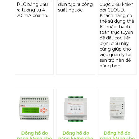
PLC bằng đầu
điện tạo ra công
được điều khiển
ra tương tự 4-
suất ngược.
bởi CLOUD.
20 mA của nó.
Khách hàng có
thể sử dụng thẻ
IC hoặc thanh
toán trực tuyến
để đặt cọc tiền
điện, điều này
cũng giúp cho
việc quản lý tài
sản trở nên dễ
dàng hơn.
Đồng hồ đo
Đồng hồ đo
Đồng hồ đo
năng lượng cho
năng lượng cho
năng lượng cho