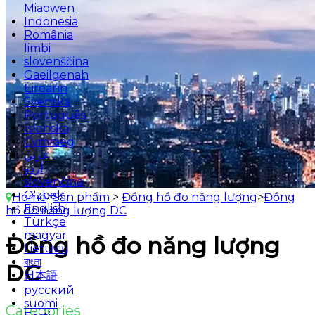
Miaowen
Indonesia
România
limbi
slovenščina
Gaeilgenah
Éireann
Svenska
Português
íslenska
Cymraeg
عربي
اردو
slovenčina
O'zbek
Home
>
Sản phẩm
>
Đồng hồ đo năng lượng
>
Đồng
English
hồ đo năng lượng DC
Türkçe
magyar
Đồng hồ đo năng lượng
Lietuvių
বাংলা
DC
日本語
русский
suomi
Categories