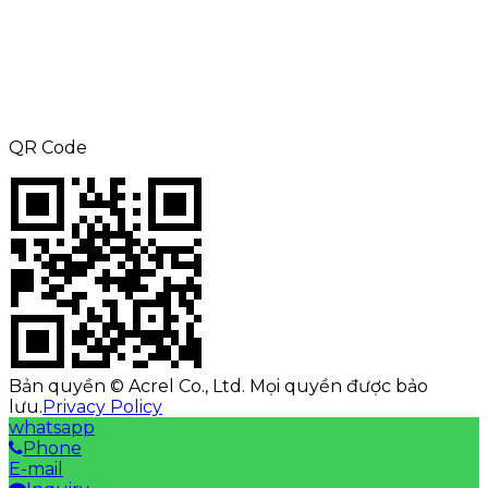
ĐT: +8615000360686
Fax: +86-21-69158302
E-mail:
aliness@acrel.cn
Thêm: KHÔNG. 253, Yulv Road, JiaDing
Zone, Thượng Hải, Trung Quốc
QR Code
Bản quyền © Acrel Co., Ltd. Mọi quyền được bảo
lưu.
Privacy Policy
whatsapp
Phone
E-mail