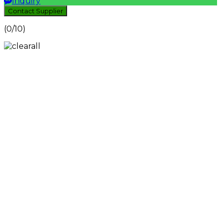
Inquiry
Contact Supplier
(
0
/10)