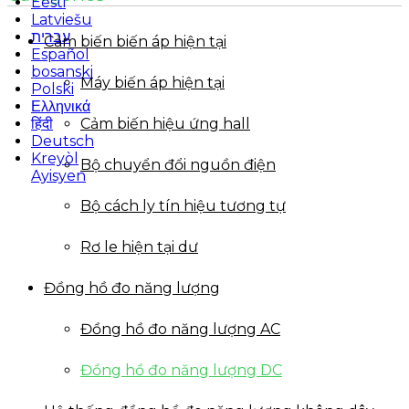
Eesti
Latviešu
עברית
Cảm biến biến áp hiện tại
Español
bosanski
Máy biến áp hiện tại
Polski
Ελληνικά
Cảm biến hiệu ứng hall
हिंदी
Deutsch
Kreyòl
Bộ chuyển đổi nguồn điện
Ayisyen
Bộ cách ly tín hiệu tương tự
Rơ le hiện tại dư
Đồng hồ đo năng lượng
Đồng hồ đo năng lượng AC
Đồng hồ đo năng lượng DC