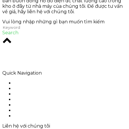
bán buôn đồng hồ đo điện dc chất lượng cao trong
kho ở đây từ nhà máy của chúng tôi. Để được tư vấn
về giá, hãy liên hệ với chúng tôi.
Vui lòng nhập những gì bạn muốn tìm kiếm
Search
Rodio là một cơ quan sáng tạo ở trung tâm
Melbourne. W chuyên về các giải pháp kỹ thuật số
nên để lại một hiệp ước.
Quick Navigation
Home
Về chúng tôi
Sản phẩm
Ứng dụng
Giải pháp
Liên hệ với chúng tôi
Sitemap
Liên hệ với chúng tôi