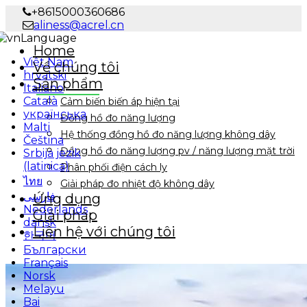
+8615000360686
aliness@acrel.cn
Language
Home
Việt Nam
Về chúng tôi
hrvatski
Sản phẩm
Italiano
Català
Cảm biến biến áp hiện tại
українська
Đồng hồ đo năng lượng
Malti
Hệ thống đồng hồ đo năng lượng không dây
Čeština
Đồng hồ đo năng lượng pv / năng lượng mặt trời
Srbija jezik
(latinica)
Phân phối điện cách ly
ไทย
Giải pháp đo nhiệt độ không dây
فارسی
Ứng dụng
Nederlands
Giải pháp
dansk
Liên hệ với chúng tôi
한국어
Български
Français
Norsk
Melayu
Bai