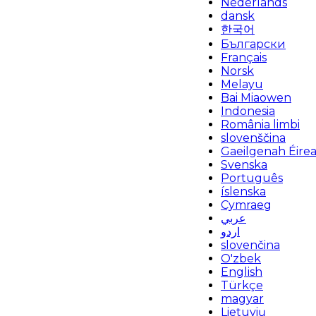
Nederlands
dansk
한국어
Български
Français
Norsk
Melayu
Bai Miaowen
Indonesia
România limbi
slovenščina
Gaeilgenah Éire
Svenska
Português
íslenska
Cymraeg
عربي
اردو
slovenčina
O'zbek
English
Türkçe
magyar
Lietuvių