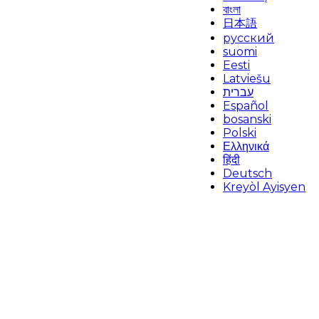
বাংলা
日本語
русский
suomi
Eesti
Latviešu
עברית
Español
bosanski
Polski
Ελληνικά
हिंदी
Deutsch
Kreyòl Ayisyen