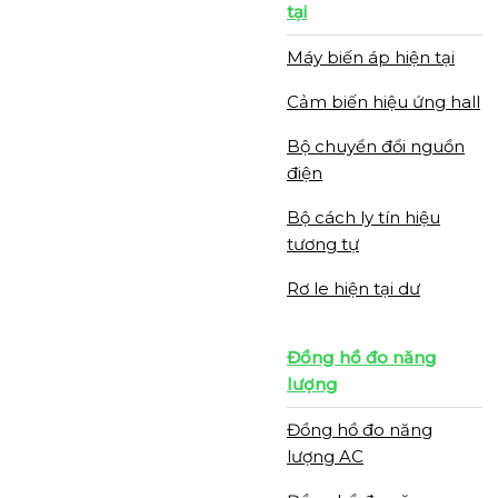
tại
Máy biến áp hiện tại
Cảm biến hiệu ứng hall
Bộ chuyển đổi nguồn
điện
Bộ cách ly tín hiệu
tương tự
Rơ le hiện tại dư
Đồng hồ đo năng
lượng
Đồng hồ đo năng
lượng AC