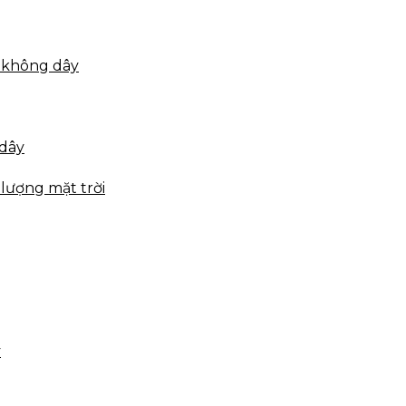
 không dây
 dây
lượng mặt trời
y