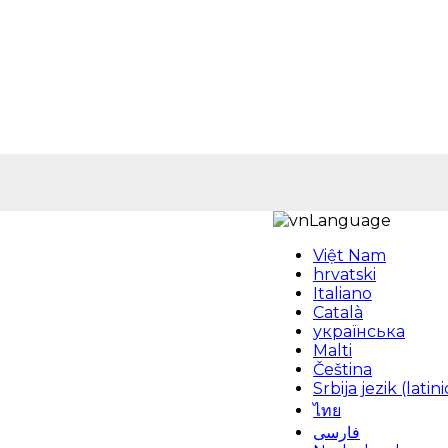
Language
Việt Nam
hrvatski
Italiano
Català
українська
Malti
Čeština
Srbija jezik (latini
ไทย
فارسی