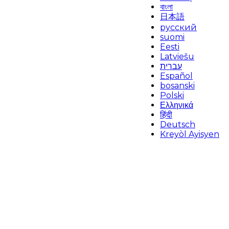
বাংলা
日本語
русский
suomi
Eesti
Latviešu
עברית
Español
bosanski
Polski
Ελληνικά
हिंदी
Deutsch
Kreyòl Ayisyen