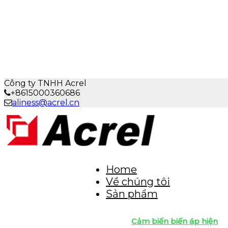
Công ty TNHH Acrel
+8615000360686
aliness@acrel.cn
Home
Về chúng tôi
Sản phẩm
Cảm biến biến áp hiện