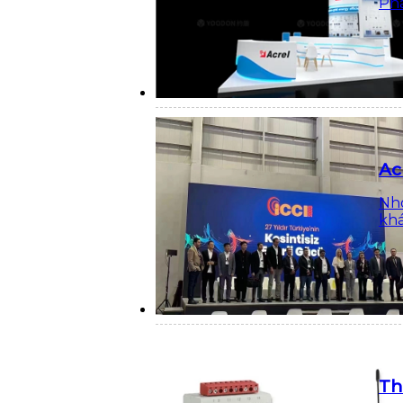
Ph
Ac
Nhó
khá
Th