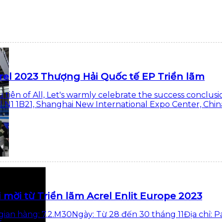
rel 2023 Thượng Hải Quốc tế EP Triển lãm
 tiên of All, Let's warmly celebrate the success conclus
l N1 1B21, Shanghai New International Expo Center, Chin
i mời từ Triển lãm Acrel Enlit Europe 2023
gian hàng: 7.2.M30Ngày: Từ 28 đến 30 tháng 11Địa chỉ: Par