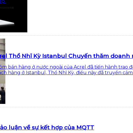
áp.
rel Thổ Nhĩ Kỳ Istanbul Chuyến thăm doanh
m bán hàng ở nước ngoài của Acrel đã tiến hành trao đổ
ch hàng ở Istanbul, Thổ Nhĩ Kỳ, điều này đã truyền cảm
ảo luận về sự kết hợp của MQTT