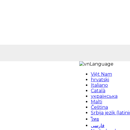
Language
Việt Nam
hrvatski
Italiano
Català
українська
Malti
Čeština
Srbija jezik (latini
ไทย
فارسی