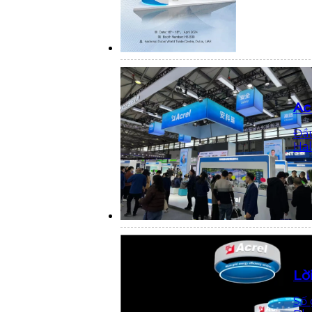
Ac
Đầu
Hal
Lờ
Số 