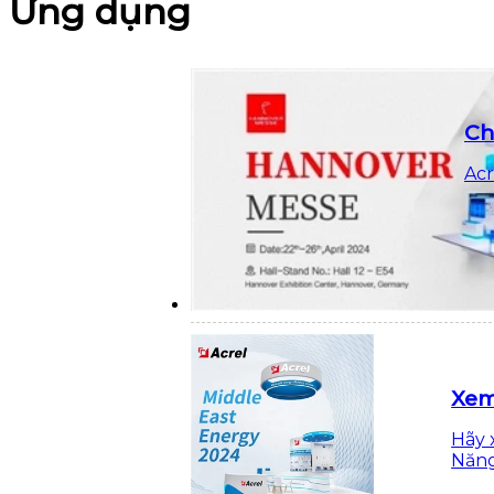
Ứng dụng
Ch
Acr
Xem
Hãy 
Năng