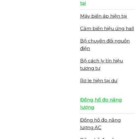
tại
Máy biến áp hiện tại
Cảm biến hiệu ứng hall
Bộ chuyển đổi nguồn
điện
Bộ cách ly tín hiệu
tương tự
Rơ le hiện tại dư
Đồng hồ đo năng
lượng
Đồng hồ đo năng
lượng AC