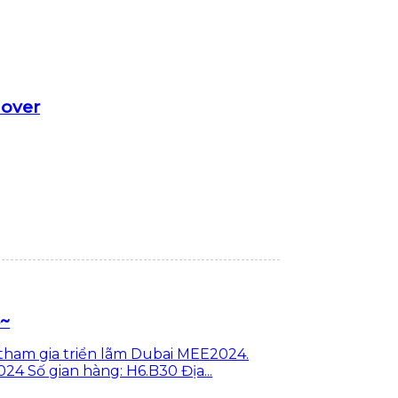
nover
4~
 tham gia triển lãm Dubai MEE2024.
4 Số gian hàng: H6.B30 Địa...