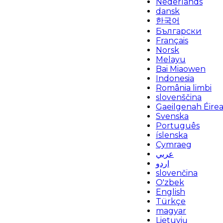
Nederlands
dansk
한국어
Български
Français
Norsk
Melayu
Bai Miaowen
Indonesia
România limbi
slovenščina
Gaeilgenah Éire
Svenska
Português
íslenska
Cymraeg
عربي
اردو
slovenčina
O'zbek
English
Türkçe
magyar
Lietuvių