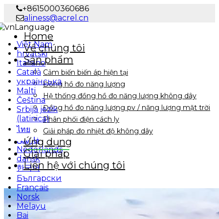
+8615000360686
aliness@acrel.cn
Language
Home
Việt Nam
Về chúng tôi
hrvatski
Sản phẩm
Italiano
Català
Cảm biến biến áp hiện tại
українська
Đồng hồ đo năng lượng
Malti
Hệ thống đồng hồ đo năng lượng không dây
Čeština
Đồng hồ đo năng lượng pv / năng lượng mặt trời
Srbija jezik
(latinica)
Phân phối điện cách ly
ไทย
Giải pháp đo nhiệt độ không dây
فارسی
Ứng dụng
Nederlands
Giải pháp
dansk
Liên hệ với chúng tôi
한국어
Български
Français
Norsk
Melayu
Bai