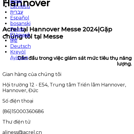
Hannover
Eesti
Latviešu
עברית
Español
bosanski
Acrel tại Hannover Messe 2024|Gặp
Polski
Ελληνικά
chúng tôi tại Messe
हिंदी
Deutsch
Kreyòl
Ayisyen
Dẫn đầu trong việc giám sát mức tiêu thụ năng
lượng.
Gian hàng của chúng tôi
Hội trường 12 - E54, Trung tâm Triển lãm Hannover,
Hannover, Đức
Số điện thoại
(86)15000360686
Thư điện tử
aliness@acrel.cn