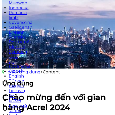
Miaowen
Indonesia
România
limbi
slovenščina
Gaeilgenah
Éireann
Svenska
Português
íslenska
Cymraeg
عربي
اردو
slovenčina
O'zbek
Home
>
Ứng dụng
>
Content
English
Türkçe
Ứng dụng
magyar
Lietuvių
Chào mừng đến với gian
বাংলা
日本語
hàng Acrel 2024
русский
suomi