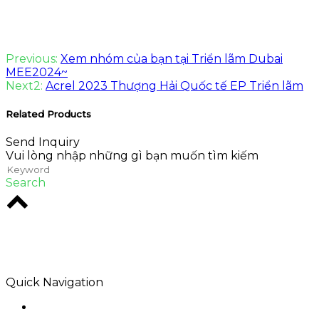
Previous:
Xem nhóm của bạn tại Triển lãm Dubai
MEE2024~
Next2:
Acrel 2023 Thượng Hải Quốc tế EP Triển lãm
Related Products
Send Inquiry
Vui lòng nhập những gì bạn muốn tìm kiếm
Search
Rodio là một cơ quan sáng tạo ở trung tâm
Melbourne. W chuyên về các giải pháp kỹ thuật số
nên để lại một hiệp ước.
Quick Navigation
Home