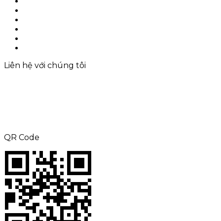
Về chúng tôi
Sản phẩm
Ứng dụng
Giải pháp
Liên hệ với chúng tôi
Sitemap
Liên hệ với chúng tôi
ĐT: +8615000360686
Fax: +86-21-69158302
E-mail:
aliness@acrel.cn
Thêm: KHÔNG. 253, Yulv Road, JiaDing
Zone, Thượng Hải, Trung Quốc
QR Code