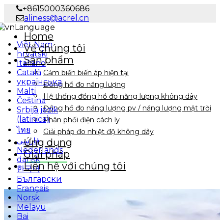
+8615000360686
aliness@acrel.cn
Language
Home
Việt Nam
Về chúng tôi
hrvatski
Sản phẩm
Italiano
Català
Cảm biến biến áp hiện tại
українська
Đồng hồ đo năng lượng
Malti
Hệ thống đồng hồ đo năng lượng không dây
Čeština
Đồng hồ đo năng lượng pv / năng lượng mặt trời
Srbija jezik
(latinica)
Phân phối điện cách ly
ไทย
Giải pháp đo nhiệt độ không dây
فارسی
Ứng dụng
Nederlands
Giải pháp
dansk
Liên hệ với chúng tôi
한국어
Български
Français
Norsk
Melayu
Bai