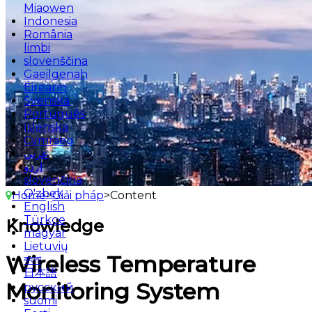
Miaowen
Indonesia
România
limbi
slovenščina
Gaeilgenah
Éireann
Svenska
Português
íslenska
Cymraeg
عربي
اردو
slovenčina
O'zbek
Home
>
Giải pháp
>
Content
English
Türkçe
Knowledge
magyar
Lietuvių
Wireless Temperature
বাংলা
日本語
Monitoring System
русский
suomi