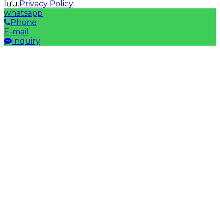
lưu.
Privacy Policy
whatsapp
Phone
E-mail
Inquiry