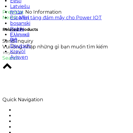
Eesti
Latviešu
Previous:
No Information
עברית
Next2:
Nền tảng đám mây cho Power IOT
Español
bosanski
Polski
Related Products
Ελληνικά
हिंदी
Send Inquiry
Deutsch
Vui lòng nhập những gì bạn muốn tìm kiếm
Kreyòl
Ayisyen
Search
Rodio là một cơ quan sáng tạo ở trung tâm
Melbourne. W chuyên về các giải pháp kỹ thuật số
nên để lại một hiệp ước.
Quick Navigation
Home
Về chúng tôi
Sản phẩm
Ứng dụng
Giải pháp