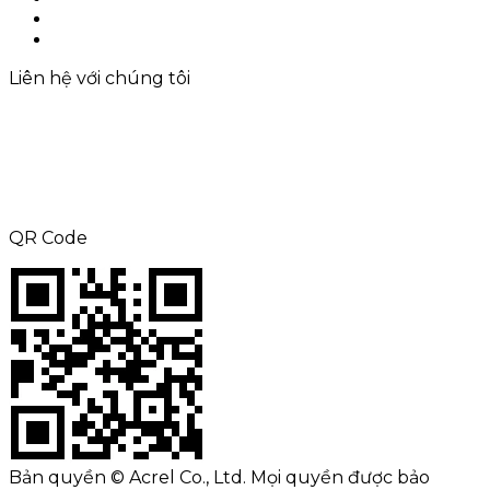
Liên hệ với chúng tôi
Sitemap
Liên hệ với chúng tôi
ĐT: +8615000360686
Fax: +86-21-69158302
E-mail:
aliness@acrel.cn
Thêm: KHÔNG. 253, Yulv Road, JiaDing
Zone, Thượng Hải, Trung Quốc
QR Code
Bản quyền © Acrel Co., Ltd. Mọi quyền được bảo