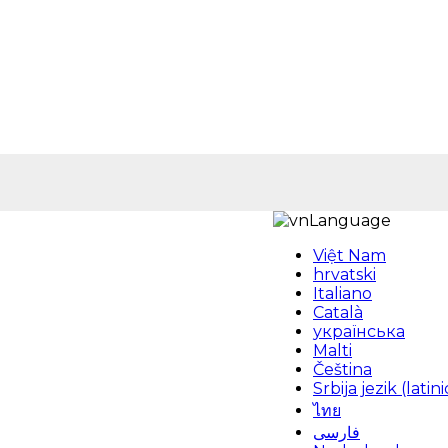
Language
Việt Nam
hrvatski
Italiano
Català
українська
Malti
Čeština
Srbija jezik (latini
ไทย
فارسی