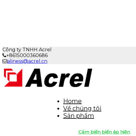
Công ty TNHH Acrel
+8615000360686
aliness@acrel.cn
Home
Về chúng tôi
Sản phẩm
Cảm biến biến áp hiện