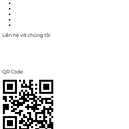
Sản phẩm
Ứng dụng
Giải pháp
Liên hệ với chúng tôi
Sitemap
Liên hệ với chúng tôi
ĐT: +8615000360686
Fax: +86-21-69158302
E-mail:
aliness@acrel.cn
Thêm: KHÔNG. 253, Yulv Road, JiaDing Zone
QR Code