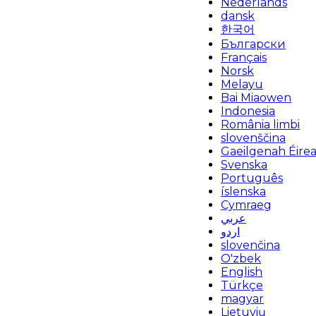
Nederlands
dansk
한국어
Български
Français
Norsk
Melayu
Bai Miaowen
Indonesia
România limbi
slovenščina
Gaeilgenah Éire
Svenska
Português
íslenska
Cymraeg
عربي
اردو
slovenčina
O'zbek
English
Türkçe
magyar
Lietuvių