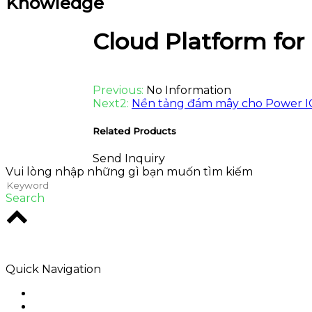
Knowledge
Cloud Platform for
Previous:
No Information
Next2:
Nền tảng đám mây cho Power 
Related Products
Send Inquiry
Vui lòng nhập những gì bạn muốn tìm kiếm
Search
Rodio là một cơ quan sáng tạo ở trung tâm Melbourne. 
Quick Navigation
Home
Về chúng tôi