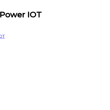
 Power IOT
IOT
W chuyên về các giải pháp kỹ thuật số nên để lại một h