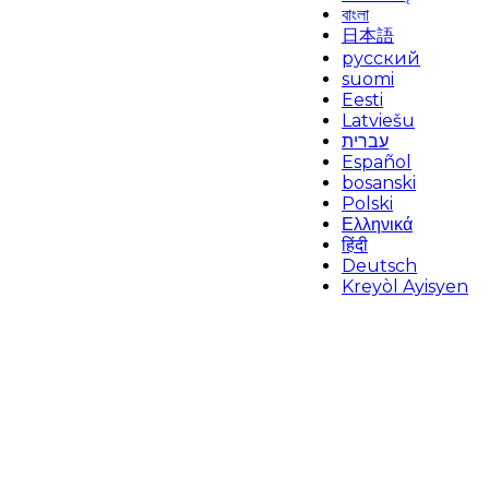
বাংলা
日本語
русский
suomi
Eesti
Latviešu
עברית
Español
bosanski
Polski
Ελληνικά
हिंदी
Deutsch
Kreyòl Ayisyen